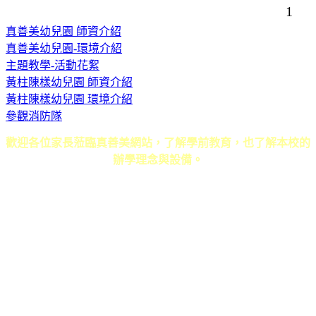
1
真善美幼兒園 師資介紹
真善美幼兒園-環境介紹
主題教學-活動花絮
黃柱陳樣幼兒園 師資介紹
黃柱陳樣幼兒園 環境介紹
參觀消防隊
歡迎各位家長蒞臨真善美網站，了解學前教育，也了解本校的
辦學理念與設備。
真善美幼兒園．黃柱陳樣幼兒園 ｜ 地址：草屯鎮碧山路618號 ｜ 電話：
049-2333446．049-2354733 ｜ E-mail：
b330163@ms26.hinet.net
Copyright 2011 真善美幼兒園 All Rights Reserve ｜
6000元網頁設計6000