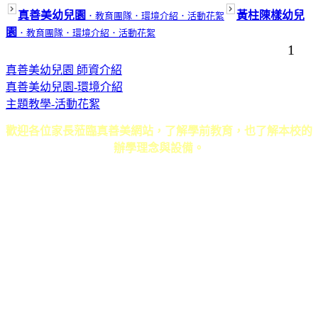
真善美幼兒園
黃柱陳樣幼兒
．教育團隊
．環境介紹
．活動花絮
園
．教育團隊
．環境介紹
．活動花絮
1
真善美幼兒園 師資介紹
真善美幼兒園-環境介紹
主題教學-活動花絮
歡迎各位家長蒞臨真善美網站，了解學前教育，也了解本校的
辦學理念與設備。
真善美幼兒園．黃柱陳樣幼兒園 ｜ 地址：草屯鎮碧山路618號 ｜ 電話：
049-2333446．049-2354733 ｜ E-mail：
b330163@ms26.hinet.net
Copyright 2011 真善美幼兒園 All Rights Reserve ｜
6000元網頁設計6000