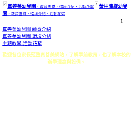
真善美幼兒園
黃柱陳樣幼兒
．教育團隊
．環境介紹
．活動花絮
園
．教育團隊
．環境介紹
．活動花絮
1
真善美幼兒園 師資介紹
真善美幼兒園-環境介紹
主題教學-活動花絮
歡迎各位家長蒞臨真善美網站，了解學前教育，也了解本校的
辦學理念與設備。
真善美幼兒園．黃柱陳樣幼兒園 ｜ 地址：草屯鎮碧山路618號 ｜ 電話：
049-2333446．049-2354733 ｜ E-mail：
b330163@ms26.hinet.net
Copyright 2011 真善美幼兒園 All Rights Reserve ｜
6000元網頁設計6000