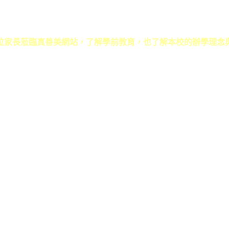
位家長蒞臨真善美網站，了解學前教育，也了解本校的辦學理念
址：草屯鎮碧山路618號 ｜ 電話：049-2333446．049-2354733 ｜ E-ma
Copyright 2011 真善美幼兒園 All Rights Reserve ｜
6000元網頁設計6000