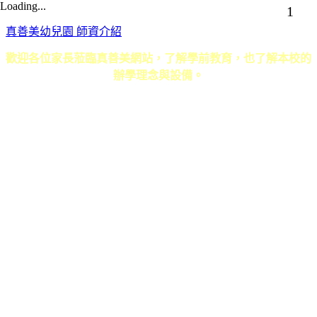
Loading...
1
真善美幼兒園 師資介紹
歡迎各位家長蒞臨真善美網站，了解學前教育，也了解本校的
辦學理念與設備。
真善美幼兒園．黃柱陳樣幼兒園 ｜ 地址：草屯鎮碧山路618號 ｜ 電話：
049-2333446．049-2354733 ｜ E-mail：
b330163@ms26.hinet.net
Copyright 2011 真善美幼兒園 All Rights Reserve ｜
6000元網頁設計6000